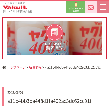
岡山ヤクルト販売株式会社
INFORMATION
新着情報
トップページ
>
新着情報
> > a11b4bb3ba448d1fa402ac3dc62cc91f
2023/05/07
a11b4bb3ba448d1fa402ac3dc62cc91f